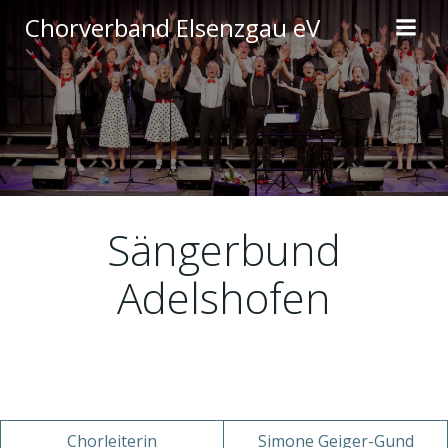
Zum
Chorverband Elsenzgau eV
Inhalt
springen
Sängerbund
Adelshofen
Chorleiterin
Simone Geiger-Gund