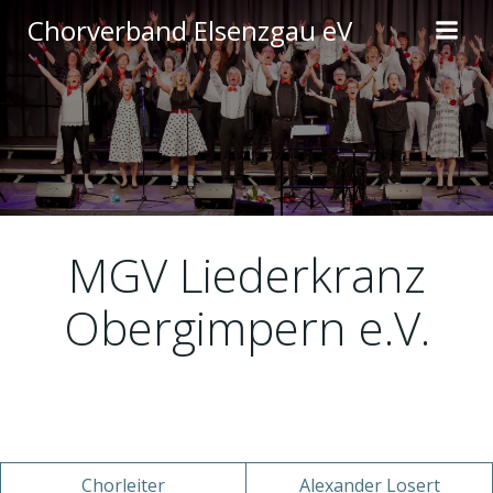
Zum
Chorverband Elsenzgau eV
Inhalt
springen
MGV Liederkranz
Obergimpern e.V.
Chorleiter
Alexander Losert