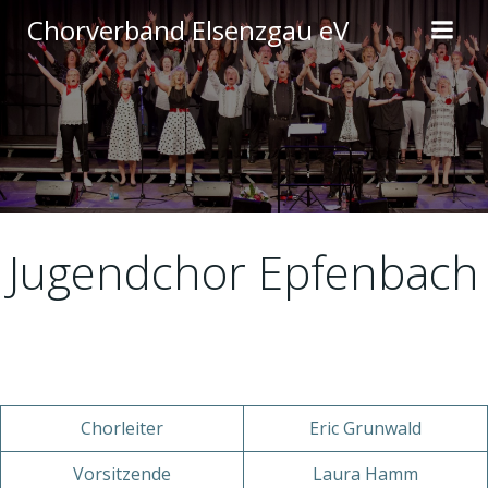
Zum
Chorverband Elsenzgau eV
Inhalt
springen
Jugendchor Epfenbach
Chorleiter
Eric Grunwald
Vorsitzende
Laura Hamm